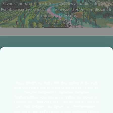
Si vous souhaitez être informé(e) des actualités de Reims
Events, inscrivez-vous à notre newsletter en remplissant le
formulaire ci-dessous.
S'inscrire
Accueil
Infos pratiques
Contactez-nous
Nous utilisons sur notre site des cookies et traceurs
Allée Thierry Sabine
pour vous offrir une expérience utilisateur de qualité,
mesurer l’audience & optimiser certaines
51100 - Reims
fonctionnalités. Vous pouvez accepter ces cookies en
France
cliquant sur « Tout Accepter », les refuser en cliquant
sur « Tout Refuser » ou cliquer sur « Personnaliser »
pour gérer vos préférences. Si vous souhaitez obtenir