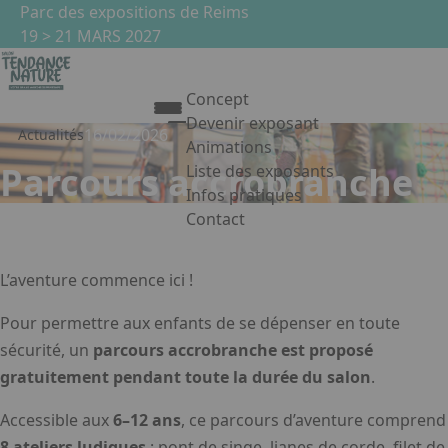
Aller au contenu principal
Panneau de gestion des cookies
Parc des expositions de Reims
19 > 21 MARS 2027
Concept
Devenir exposant
16/02/2026
Actualités
Animations
Parcours accrobranche
Liste des exposants
Infos pratiques
Contact
Appuyez sur Entrée pour ouvrir le 
Facebook
Instagram
Linkedin
L’aventure commence ici !
Pour permettre aux enfants de se dépenser en toute
sécurité, un
parcours accrobranche est proposé
gratuitement pendant toute la durée du salon
.
Accessible aux
6–12 ans
, ce parcours d’aventure comprend
8 ateliers ludiques
: pont de singe, lianes de corde, filet de