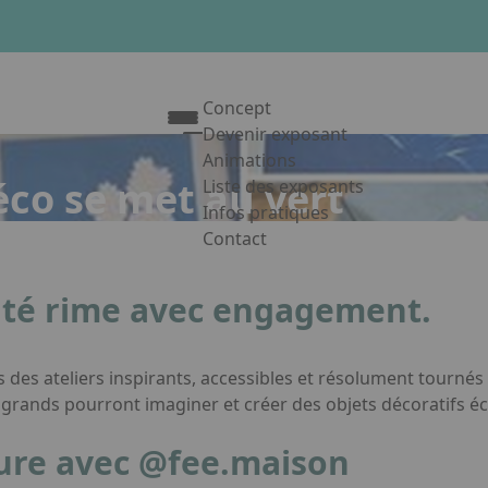
Concept
Devenir exposant
Animations
éco se met au vert
Liste des exposants
Infos pratiques
Contact
Appuyez sur Entrée pour ouvrir le 
vité rime avec engagement.
 des ateliers inspirants, accessibles et résolument tournés 
et grands pourront imaginer et créer des objets décoratifs é
ture avec
@fee.maison