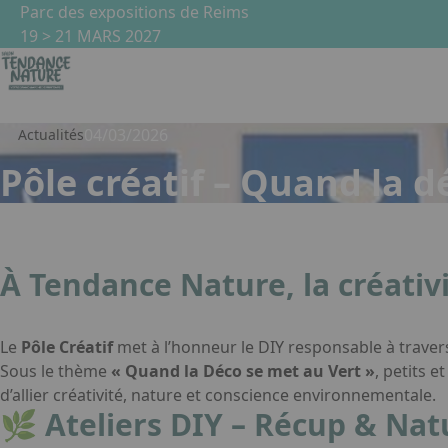
Aller au contenu principal
Panneau de gestion des cookies
Parc des expositions de Reims
19 > 21 MARS 2027
04/03/2026
Actualités
Pôle créatif – Quand la d
À Tendance Nature, la créati
Le
Pôle Créatif
met à l’honneur le DIY responsable à travers
Sous le thème
« Quand la Déco se met au Vert »
, petits 
d’allier créativité, nature et conscience environnementale.
🌿 Ateliers DIY – Récup & Na