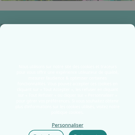
Accueil
Infos pratiques
Contactez-nous
Nous utilisons sur notre site des cookies et traceurs
Allée Thierry Sabine
pour vous offrir une expérience utilisateur de qualité,
mesurer l’audience & optimiser certaines
51100 - Reims
fonctionnalités. Vous pouvez accepter ces cookies en
France
cliquant sur « Tout Accepter », les refuser en cliquant
sur « Tout Refuser » ou cliquer sur « Personnaliser »
pour gérer vos préférences. Si vous souhaitez obtenir
plus d’informations sur les cookies utilisés, visitez notre
politique cookies.
Mentions légales
Politiques cookies
Personnaliser
Politiques de confidentialité