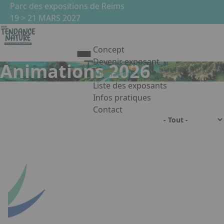
Aller au contenu principal
Panneau de gestion des cookies
Parc des expositions de Reims
19 > 21 MARS 2027
Concept
Devenir exposant
Animations 2026
Animations
Liste des exposants
Infos pratiques
Contact
Appuyez sur Entrée pour ouvrir le 
Facebook
Instagram
Linkedin