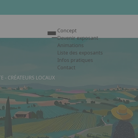
Concept
Devenir exposant
Animations
Liste des exposants
Infos pratiques
Contact
Appuyez sur Entrée pour ouvrir le 
RTE - CRÉATEURS LOCAUX