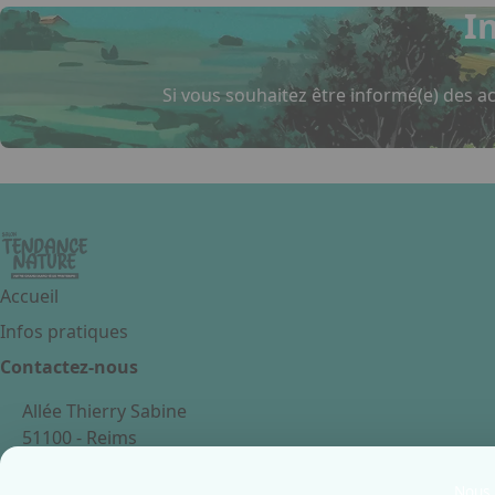
I
Si vous souhaitez être informé(e) des ac
Accueil
Infos pratiques
Contactez-nous
Allée Thierry Sabine
51100 - Reims
France
Nous u