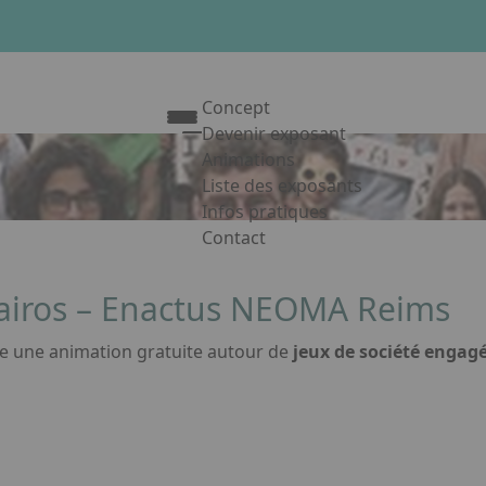
Concept
Devenir exposant
Animations
Liste des exposants
Infos pratiques
Contact
Appuyez sur Entrée pour ouvrir le 
Kairos – Enactus NEOMA Reims
 une animation gratuite autour de
jeux de société engagé