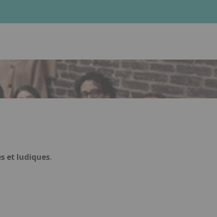
lien. Appuyez sur la flèche bas pour ouvrir le sous-menu.
Facebook
Instagram
Linkedin
s et ludiques
.