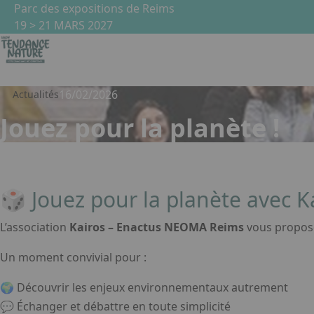
Aller au contenu principal
Panneau de gestion des cookies
Parc des expositions de Reims
19 > 21 MARS 2027
16/02/2026
Actualités
Jouez pour la planète !
🎲 Jouez pour la planète avec 
L’association
Kairos – Enactus NEOMA Reims
vous propose
Un moment convivial pour :
🌍 Découvrir les enjeux environnementaux autrement
💬 Échanger et débattre en toute simplicité