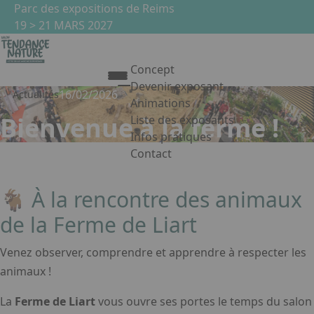
Aller au contenu principal
Panneau de gestion des cookies
Parc des expositions de Reims
19 > 21 MARS 2027
Concept
Devenir exposant
16/02/2026
Actualités
Animations
Bienvenue à la ferme !
Liste des exposants
Infos pratiques
Contact
Appuyez sur Entrée pour ouvrir le 
Facebook
Instagram
Linkedin
🐐 À la rencontre des animaux
de la Ferme de Liart
Venez observer, comprendre et apprendre à respecter les
animaux !
La
Ferme de Liart
vous ouvre ses portes le temps du salon