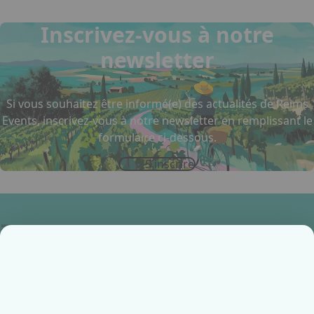
Inscrivez-vous à notre
newsletter
Si vous souhaitez être informé(e) des actualités de Reims
Events, inscrivez-vous à notre newsletter en remplissant le
formulaire ci-dessous.
S'inscrire
Accueil
Infos pratiques
Contactez-nous