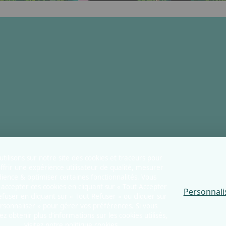
tilisons sur notre site des cookies et traceurs pour
ffrir une expérience utilisateur de qualité, mesurer
dience & optimiser certaines fonctionnalités. Vous
accepter ces cookies en cliquant sur « Tout Accepter
Personnali
refuser en cliquant sur « Tout Refuser » ou cliquer sur
rsonnaliser » pour gérer vos préférences. Si vous
ez obtenir plus d’informations sur les cookies utilisés,
visitez notre politique cookies.