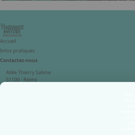
Accueil
Infos pratiques
Contactez-nous
Allée Thierry Sabine
51100 - Reims
France
Nous u
vous o
l’au
pouvez 
Mentions légales
», les 
Politiques cookies
« Pe
souhait
Politiques de confidentialité