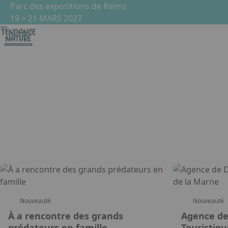
Aller au contenu principal
Panneau de gestion des cookies
Parc des expositions de Reims
19 > 21 MARS 2027
Liste des produits
Aller à la recherche
Aller aux résultats
Rechercher
Trier par
Ordre
Nouveauté
Nouveauté
À a rencontre des grands
Agence d
prédateurs en famille
Touristiq