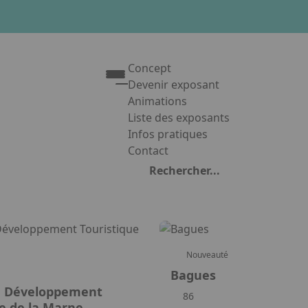
Concept
Devenir exposant
Animations
Liste des exposants
Infos pratiques
Contact
webgl_bento_eev2.search_label
Appuyez sur Entrée pour ouvrir le 
Nouveauté
Bagues
e Développement
86
ue de la Marne