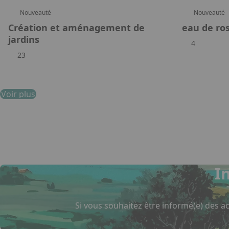
Nouveauté
Nouveauté
Création et aménagement de
eau de ro
jardins
4
23
Voir plus
I
Si vous souhaitez être informé(e) des ac