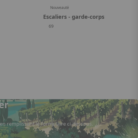
Nouveauté
Escaliers - garde-corps
69
er
 en remplissant le formulaire ci-dessous.