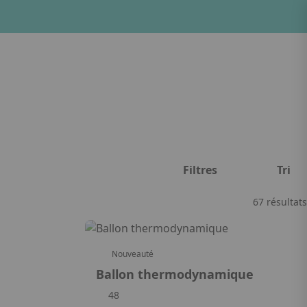
lien. Appuyez sur la flèche bas pour ouvrir le sous-menu.
Filtres
Tri
Facebook
Instagram
Linkedin
67 résultats
Nouveauté
Ballon thermodynamique
48