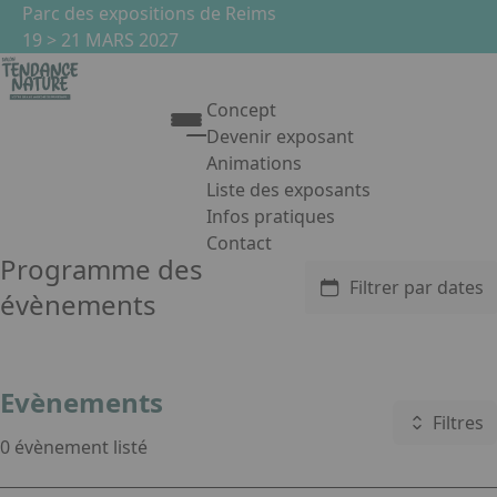
Aller au contenu principal
Panneau de gestion des cookies
Parc des expositions de Reims
19 > 21 MARS 2027
Concept
Devenir exposant
Liste des évènements
Animations
Liste des exposants
Infos pratiques
Contact
Programme des
Appuyez sur Entrée pour ouvrir le 
Filtrer par dates
évènements
Facebook
Instagram
Linkedin
Evènements
Filtres
0 évènement listé