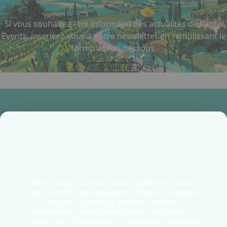
Si vous souhaitez être informé(e) des actualités de Reims
Events, inscrivez-vous à notre newsletter en remplissant le
formulaire ci-dessous.
S'inscrire
Accueil
Infos pratiques
Contactez-nous
Nous utilisons sur notre site des cookies et traceurs
Allée Thierry Sabine
pour vous offrir une expérience utilisateur de qualité,
mesurer l’audience & optimiser certaines
51100 - Reims
fonctionnalités. Vous pouvez accepter ces cookies en
France
cliquant sur « Tout Accepter », les refuser en cliquant