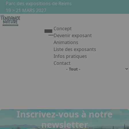
Aller au contenu principal
Panneau de gestion des cookies
Parc des expositions de Reims
19 > 21 MARS 2027
Concept
Devenir exposant
Liste des agendas
Animations
Liste des exposants
Infos pratiques
Contact
Appuyez sur Entrée pour ouvrir le 
Facebook
Instagram
Linkedin
Inscrivez-vous à notre
newsletter